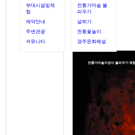
부대시설및체
전통가마솥 불
험
피우기
예약안내
널뛰기
주변관광
전통윷놀이
커뮤니티
경주문화해설
전통가마솥아궁이 불피우기 체