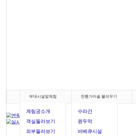
부대시설및체험
전통가마솥 불피우기
계림궁소개
수라간
객실둘러보기
원두막
외부둘러보기
바베큐시설