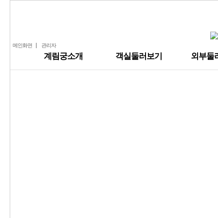
알지
주변전경
아사달
아사녀
요석
메인화면
관리자
계림궁소개
객실둘러보기
외부둘