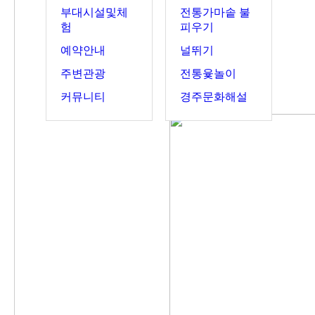
부대시설및체
전통가마솥 불
험
피우기
예약안내
널뛰기
주변관광
전통윷놀이
커뮤니티
경주문화해설