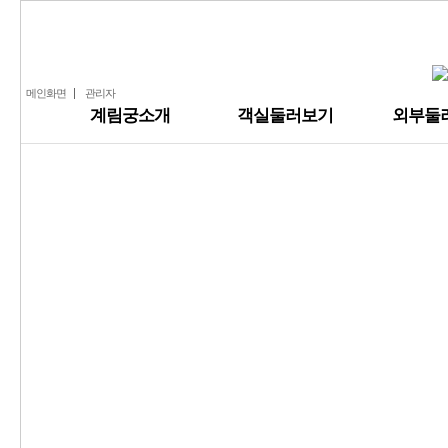
알지
주변전경
아사달
아사녀
요석
메인화면
관리자
계림궁소개
객실둘러보기
외부둘